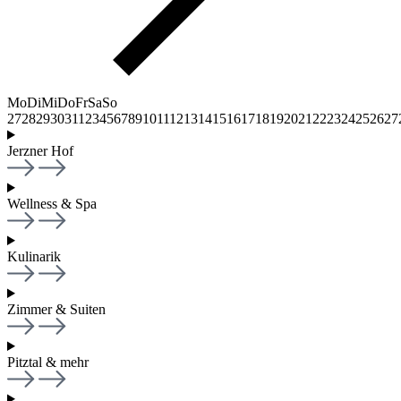
Mo
Di
Mi
Do
Fr
Sa
So
27
28
29
30
31
1
2
3
4
5
6
7
8
9
10
11
12
13
14
15
16
17
18
19
20
21
22
23
24
25
26
27
Jerzner Hof
Wellness & Spa
Kulinarik
Zimmer & Suiten
Pitztal & mehr