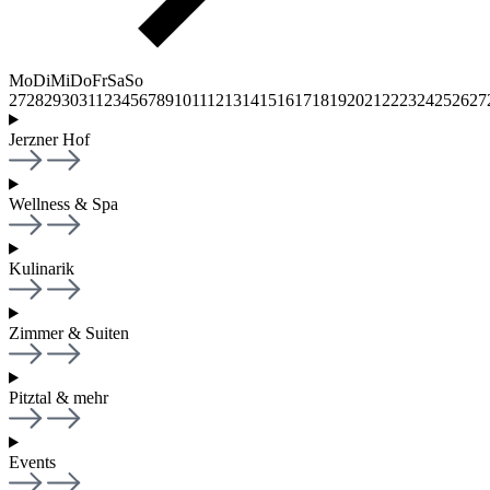
Mo
Di
Mi
Do
Fr
Sa
So
27
28
29
30
31
1
2
3
4
5
6
7
8
9
10
11
12
13
14
15
16
17
18
19
20
21
22
23
24
25
26
27
Jerzner Hof
Wellness & Spa
Kulinarik
Zimmer & Suiten
Pitztal & mehr
Events