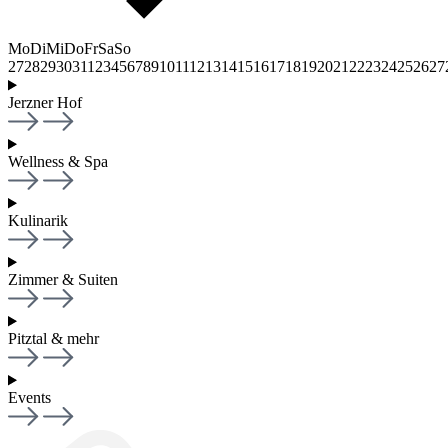
Mo
Di
Mi
Do
Fr
Sa
So
27
28
29
30
31
1
2
3
4
5
6
7
8
9
10
11
12
13
14
15
16
17
18
19
20
21
22
23
24
25
26
27
Jerzner Hof
Wellness & Spa
Kulinarik
Zimmer & Suiten
Pitztal & mehr
Events